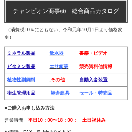
チャンピオン商事㈱ 総合商品カタログ
（消費税10％にともない、令和元年10月1日より価格変
更）
ミネラル製品
飲水器
書籍・ビデオ
ビタミン製品
エサ
箱等
競売資料他情報
植物性副飼料
その他
自動入舎装置
衛生管理用品
鳩舎建具
セール・特売
品
■
ご購入お申し込み方法
営業時間
平日10：00〜18：00： 土日祝休み