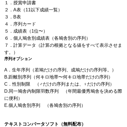
１．授賞申請書
２．
A
表（
11
以下成績一覧）
３．
B
表
４．序列カード
５．成績表（
1
位〜）
６．
個人鳩舎別成績表（各鳩舎別の序列）
７．
計算データ（計算の根拠となる値をすべて表示させま
す。）
序列オプション
A
．生年序列（若鳩だけの序列、成鳩だけの序列等。）
B.
距離別序列（何キロ地帯〜何キロ地帯だけの序列）
C．
性別制限 （♂だけの序列または、♀だけの序列）
D.
同一鳩舎内制限羽数序列 （年間最優秀鳩舎を決める際
に便利）
E.
個人鳩舎別序列 （各鳩舎別の序列）
テキストコンバータソフト（無料配布）