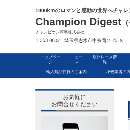
1000kｍのロマンと感動の世界へチャレ
Champion Digest
（
チャンピオン商事株式会社
〒353-0002 埼玉県志木市中宗岡２-23-８
トップペー
ニュー
欧州レース情
ジ
ス
報
輸入商品代行のご案内
小売業者の
お気軽に
お問合せください