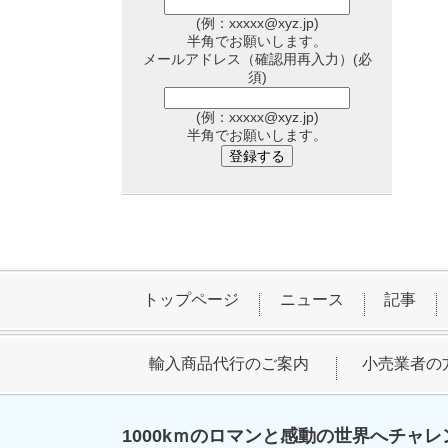
(例：xxxxx@xyz.jp)
半角
でお願いします。
メールアドレス（確認用再入力）
(必
須)
(例：xxxxx@xyz.jp)
半角
でお願いします。
トップページ
ニュース
記事
輸入商品代行のご案内
小売業者の
1000kｍのロマンと感動の世界へチャレ