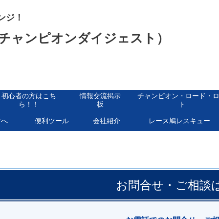
ンジ！
チャンピオンダイジェスト）
初心者の方はこち
情報交流掲示
チャンピオン・ロード・
ら！！
板
ト
方へ
便利ツール
会社紹介
レース鳩レスキュー
お問合せ・ご相談