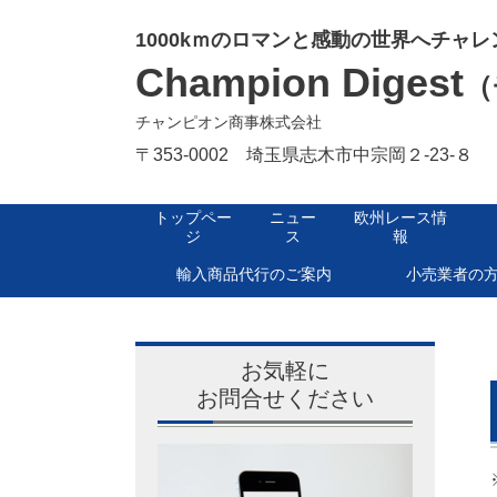
1000kｍのロマンと感動の世界へチャレ
Champion Digest
（
チャンピオン商事株式会社
〒353-0002 埼玉県志木市中宗岡２-23-８
トップペー
ニュー
欧州レース情
ジ
ス
報
輸入商品代行のご案内
小売業者の
お気軽に
お問合せください