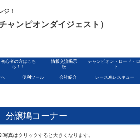
ンジ！
チャンピオンダイジェスト）
初心者の方はこち
情報交流掲示
チャンピオン・ロード・
ら！！
板
ト
方へ
便利ツール
会社紹介
レース鳩レスキュー
分譲鳩コーナー
※写真はクリックすると大きくなります。