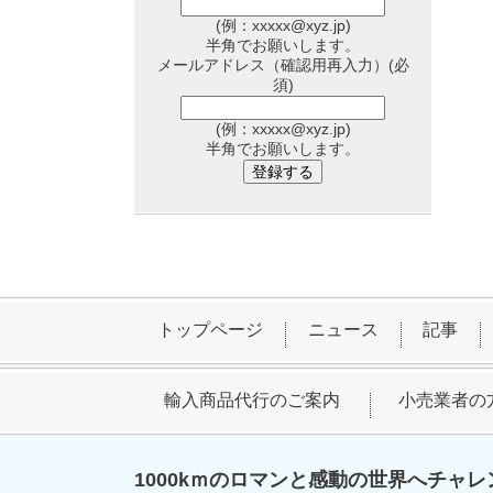
(例：xxxxx@xyz.jp)
半角
でお願いします。
メールアドレス（確認用再入力）
(必
須)
(例：xxxxx@xyz.jp)
半角
でお願いします。
トップページ
ニュース
記事
輸入商品代行のご案内
小売業者の
1000kｍのロマンと感動の世界へチャレ