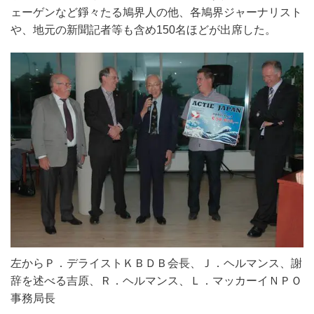
ェーゲンなど錚々たる鳩界人の他、各鳩界ジャーナリスト
や、地元の新聞記者等も含め150名ほどが出席した。
左からＰ．デライストＫＢＤＢ会長、Ｊ．ヘルマンス、謝
辞を述べる吉原、Ｒ．ヘルマンス、Ｌ．マッカーイＮＰＯ
事務局長