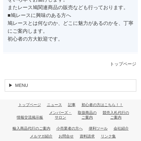
またレース鳩関連商品の販売なども行っております。
■鳩レースに興味のある方へ
鳩レースとは何なのか、どこに魅力があるのかを、丁寧
にご案内します。
初心者の方大歓迎です。
トップページ
MENU
トップページ
ニュース
記事
初心者の方はこちら！！
メンバーズ・
取扱商品の
競売入札代行の
情報交流掲示板
サロン
ご案内
ご案内
輸入商品代行のご案内
小売業者の方へ
便利ツール
会社紹介
メルマガ紹介
お問合せ
資料請求
リンク集