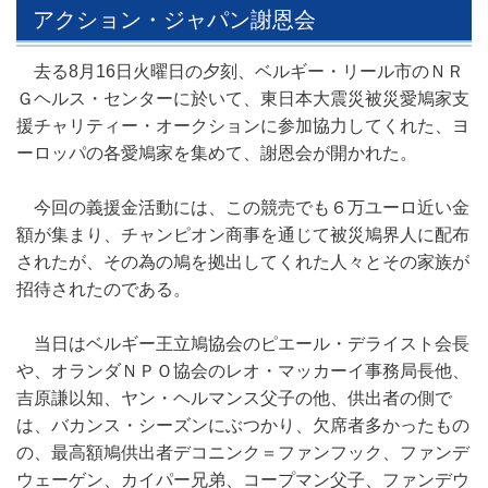
アクション・ジャパン謝恩会
去る8月16日火曜日の夕刻、ベルギー・リール市のＮＲ
Ｇヘルス・センターに於いて、東日本大震災被災愛鳩家支
援チャリティー・オークションに参加協力してくれた、ヨ
ーロッパの各愛鳩家を集めて、謝恩会が開かれた。
今回の義援金活動には、この競売でも６万ユーロ近い金
額が集まり、チャンピオン商事を通じて被災鳩界人に配布
されたが、その為の鳩を拠出してくれた人々とその家族が
招待されたのである。
当日はベルギー王立鳩協会のピエール・デライスト会長
や、オランダＮＰＯ協会のレオ・マッカーイ事務局長他、
吉原謙以知、ヤン・ヘルマンス父子の他、供出者の側で
は、バカンス・シーズンにぶつかり、欠席者多かったもの
の、最高額鳩供出者デコニンク＝ファンフック、ファンデ
ウェーゲン、カイパー兄弟、コープマン父子、ファンデウ