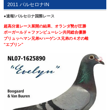
2011 バルセロナIN
●速報!バルセロナ国際レース
超高分速レース展開の結果、オランダ勢が圧勝
ボーガールド＝ファンビューレン共同総合優勝
ブリュッヘマン兄弟×ハーゲンス兄弟の４才の雌
“エブリン”