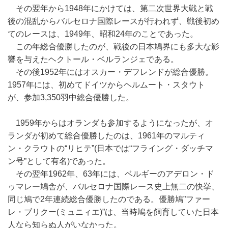
その翌年から1948年にかけては、第二次世界大戦と戦
後の混乱からバルセロナ国際レースが行われず、戦後初め
てのレースは、1949年、昭和24年のことであった。
この年総合優勝したのが、戦後の日本鳩界にも多大な影
響を与えたヘクトール・ベルランジェである。
その後1952年にはオスカー・デフレンドが総合優勝。
1957年には、初めてドイツからヘルムート・スタウト
が、参加3,350羽中総合優勝した。
1959年からはオランダも参加するようになったが、オ
ランダが初めて総合優勝したのは、1961年のマルティ
ン・クラウトの“リヒテ”(日本では“フライング・ダッチマ
ン号”として有名)であった。
その翌年1962年、63年には、ベルギーのアデロン・ド
ゥマレー鳩舎が、バルセロナ国際レース史上無二の快挙、
同じ鳩で2年連続総合優勝したのである。優勝鳩”ファー
レ・ブリクー(ミュニィエ)”は、当時鳩を飼育していた日本
人なら知らぬ人がいなかった。