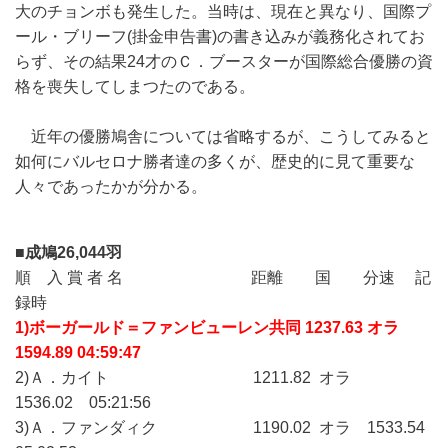
大のチョンボも発生した。当時は、現在と異なり、国際プ
ール・ブリーフ(掛金申告書)の書き込みが義務化されてお
らず、その結果24才のＣ．ブースターが国際総合優勝の資
格を喪失してしまつたのである。
近年の優勝鳩舎については省略するが、こうしてみると
如何にバルセロナ勝者達の多くが、歴史的に見て重要な
人々であったかが分かる。
■成鳩26,044羽
順 入 賞 者 名 距離 国 分速 記
録時
1)ボーガールド＝ファンビューレン共同 1237.63 オラ
1594.89 04:59:47
2)Ａ．カイト 1211.82 オラ
1536.02 05:21:56
3)Ａ．ファンダィク 1190.02 オラ 1533.54