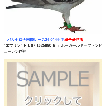
バルセロナ国際レース26,044羽中
総合優勝鳩
“エブリン”
ＮＬ07-1625890 Ｂ ♀
ボーガールド＝ファンビ
ューレン作翔