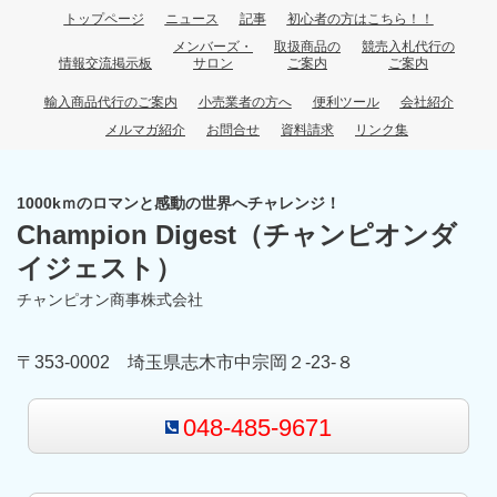
トップページ
ニュース
記事
初心者の方はこちら！！
メンバーズ・
取扱商品の
競売入札代行の
情報交流掲示板
サロン
ご案内
ご案内
輸入商品代行のご案内
小売業者の方へ
便利ツール
会社紹介
メルマガ紹介
お問合せ
資料請求
リンク集
1000kｍのロマンと感動の世界へチャレンジ！
Champion Digest
（チャンピオンダ
イジェスト）
チャンピオン商事株式会社
〒353-0002 埼玉県志木市中宗岡２-23-８
048-485-9671