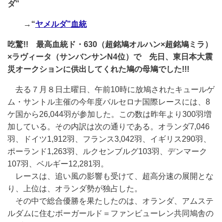
ダ”
→“
ヤメルダ”血統
吃驚!! 最高血統ド・630（超銘鳩オルハン×超銘鳩ミラ）
×ラヴィータ（サンバンサンN4位）で 先日、東日本大震
災オークションに供出してくれた鳩の母鳩でした!!!
去る７月８日土曜日、午前10時に放鳩されたキュールゲ
ム・サントル主催の今年度バルセロナ国際レースには、8
ケ国から26,044羽が参加した。この数は昨年より300羽増
加している。その内訳は次の通りである。オランダ7,046
羽、ドイツ1,912羽、フランス3,042羽、イギリス290羽、
ポーランド1,263羽、ルクセンブルグ103羽、デンマーク
107羽、ベルギー12,281羽。
レースは、追い風の影響も受けて、超高分速の展開とな
り、上位は、オランダ勢が独占した。
その中で総合優勝を果たしたのは、オランダ、アムステ
ルダムに住むボーガールド＝ファンビューレン共同鳩舎の