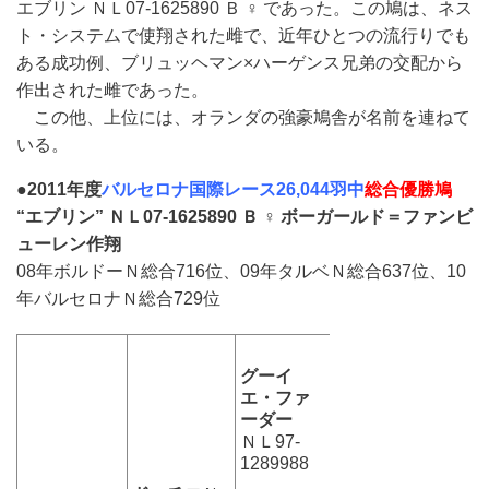
エブリン ＮＬ07-1625890 Ｂ ♀ であった。この鳩は、ネス
ト・システムで使翔された雌で、近年ひとつの流行りでも
ある成功例、ブリュッヘマン×ハーゲンス兄弟の交配から
作出された雌であった。
この他、上位には、オランダの強豪鳩舎が名前を連ねて
いる。
●
2011年度
バルセロナ国際レース26,044羽中
総合優勝鳩
“エブリン”
ＮＬ07-1625890 Ｂ ♀
ボーガールド＝ファンビ
ューレン作翔
08年ボルドーＮ総合716位、09年タルベＮ総合637位、10
年バルセロナＮ総合729位
グーイ
エ・ファ
ーダー
ＮＬ97-
1289988