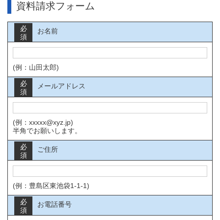
資料請求フォーム
必
お名前
須
(例：山田太郎)
必
メールアドレス
須
(例：xxxxx@xyz.jp)
半角でお願いします。
必
ご住所
須
(例：豊島区東池袋1-1-1)
必
お電話番号
須